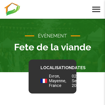
Cookies management panel
ÉVÈNEMENT
Fete de la viande
LOCALISATION
DATES
Evron,
02 - 04
Mayenne,
Sep
France
2022